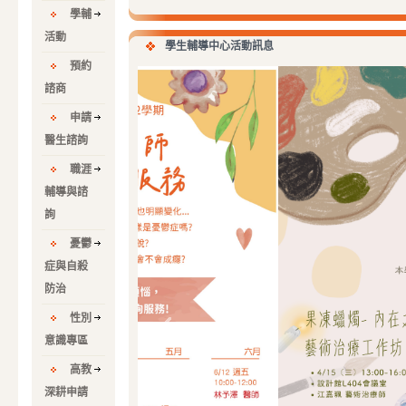
學輔
活動
學生輔導中心活動訊息
預約
諮商
申請
醫生諮詢
職涯
輔導與諮
詢
憂鬱
症與自殺
防治
性別
意識專區
高教
深耕申請