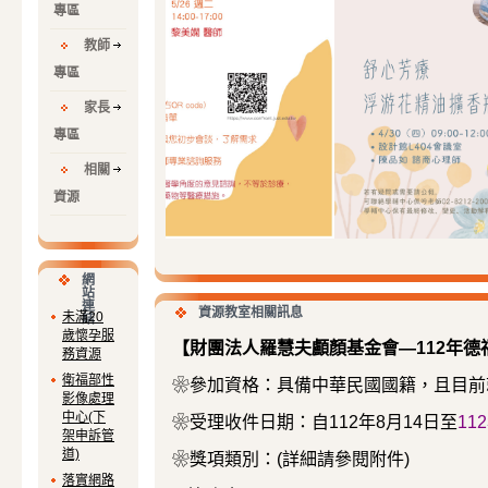
專區
教師
專區
家長
專區
相關
資源
網
站
連
112年德福獎助學金申請辦法
資源教室相關訊息
未滿20
結
歲懷孕服
【財團法人羅慧夫顱顏基金會—112年德
務資源
❀參加資格：具備中華民國國籍，且目前
衛福部性
影像處理
❀受理收件日期
：自112年8月14日至
11
中心(下
架申訴管
❀獎項類別
：(詳細請參閱附件)
道)
落實網路