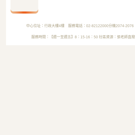
學期資源教室的企業參訪來囉～ 這次要去的是(emoji)
宜家家居新莊店 想了解大企業身障員工聘僱、培訓流
參加(參加) 🛋️參訪日期：115年5月15日（五） 🛋️參訪
16:00...
中心位址：行政大樓4樓 服務電話：02-82122000分機2074-2076 電子信箱
服務時間：【週一至週五】8：15-16：50 社區資源：張老師直撥