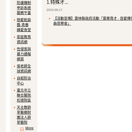
1.特殊才...
防護機制
申訴系統
2023-08-17
服務平臺
【活動宣傳】雲林縣政府活動「雲菁育才 · 音愛傳
戀愛乾麻
曲音樂會」
醬-青春
練愛食堂
「雲菁育才 · 音愛傳情」 身心障礙經
家庭教育
資訊網
🎙️ 2026「雲菁育才 ·
音愛傳情」 身心障礙經典歌曲
性侵害與
暴力通報
雲林縣政府誠邀縣內身心障礙朋友勇敢展現才華
網頁
提供入選雲林縣個人表演家...
張老師全
球資訊網
自殺防治
【資教活動】114-2資源教室水晶手鍊工作坊
中心
【114-2資源教室水晶手鍊工作坊，開放報名】 各
不是對上次手工坊意猶未盡呢？現在又有不一樣的手工
臺北市立
✨ 水晶手鍊設計體驗，打造一條只屬於你的風格手鍊 
聯合醫院
療癒時光嗎？快來報名，親手設計一條...
松德院區
天主教耕
莘醫療財
團法人耕
莘醫院
More
【資教活動】114-2企業參訪，活動改期至5/22（