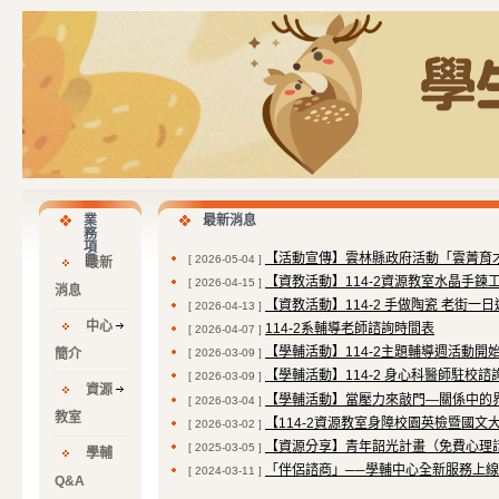
業
最新消息
務
項
【活動宣傳】雲林縣政府活動「雲菁育才
目
[ 2026-05-04 ]
最新
【資教活動】114-2資源教室水晶手鍊
[ 2026-04-15 ]
消息
【資教活動】114-2 手做陶瓷 老街一日
[ 2026-04-13 ]
中心
114-2系輔導老師諮詢時間表
[ 2026-04-07 ]
【學輔活動】114-2主題輔導週活動開
簡介
[ 2026-03-09 ]
【學輔活動】114-2 身心科醫師駐校諮
[ 2026-03-09 ]
資源
【學輔活動】當壓力來敲門—關係中的
[ 2026-03-04 ]
教室
【114-2資源教室身障校園英檢暨國文
[ 2026-03-02 ]
【資源分享】青年韶光計畫（免費心理諮
[ 2025-03-05 ]
學輔
「伴侶諮商」──學輔中心全新服務上
[ 2024-03-11 ]
Q&A