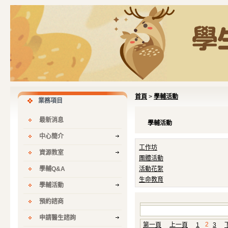
首頁
>
學輔活動
業務項目
最新消息
學輔活動
中心簡介
工作坊
資源教室
團體活動
學輔Q&A
活動花絮
生命教育
學輔活動
預約諮商
申請醫生諮詢
第一頁
上一頁
1
2
3