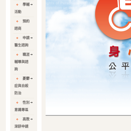
學輔
活動
預約
諮商
申請
醫生諮詢
職涯
輔導與諮
詢
憂鬱
症與自殺
防治
性別
意識專區
高教
深耕申請