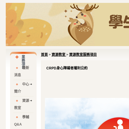
首頁
>
資源教室
>
資源教室服務項目
業
務
項
目
最新
CRPD身心障礙者權利公約
消息
中心
簡介
資源
教室
學輔
Q&A