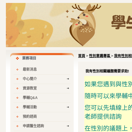
首頁
>
性別意識專區
>
我有性別相
業務項目
最新消息
我有性別相關議題需要求助!
中心簡介
如果您遇到與性
資源教室
隨時可以來學輔
學輔Q&A
您可以先填線上
學輔活動
老師提供諮詢
預約諮商
申請醫生諮詢
在性別的議題上