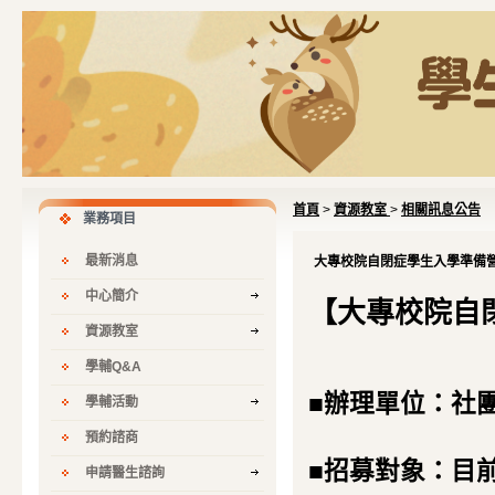
首頁
>
資源教室
>
相關訊息公告
業務項目
最新消息
大專校院自閉症學生入學準備營
中心簡介
【大專校院自
資源教室
學輔Q&A
■
辦理單位：社
學輔活動
預約諮商
■招募對象：目前
申請醫生諮詢